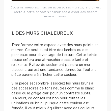
Coussins, meubles, murs ou accessoires muraux, le brun est
partout cette année! N’hésitez pas à créer des décors
monochromes.
1. DES MURS CHALEUREUX
Transformez votre espace avec des murs peints en
marron. Ce peut aussi être des lambris ou des
panneaux pour davantage de texture. Cette teinte
douce créera une atmosphère accueillante et
relaxante. Évitez de seulement peindre un mur
d’accent, qui est une tendance démodée. Toute la
pièce gagnera à afficher cette couleur.
Si la pièce est sombre, associez les murs bruns à
des accessoires de tons neutres comme le blanc
cassé ou le grège clair pour un contraste subtil.
D’ailleurs, ce conseil est bon pour toutes les
utilisations du brun : puisque cette couleur est
foncée, il vaut mieux équilibrer avec des couleurs