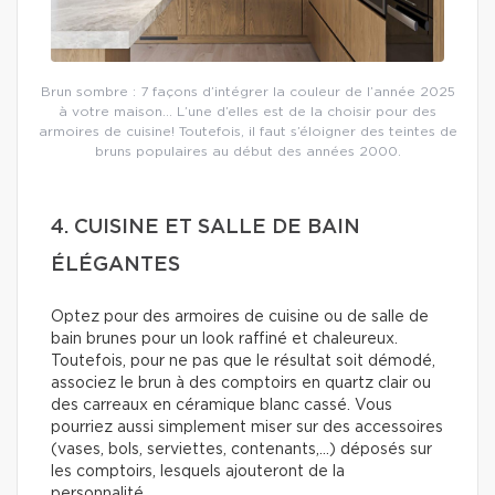
Brun sombre : 7 façons d’intégrer la couleur de l’année 2025
à votre maison… L’une d’elles est de la choisir pour des
armoires de cuisine! Toutefois, il faut s’éloigner des teintes de
bruns populaires au début des années 2000.
4. CUISINE ET SALLE DE BAIN
ÉLÉGANTES
Optez pour des armoires de cuisine ou de salle de
bain brunes pour un look raffiné et chaleureux.
Toutefois, pour ne pas que le résultat soit démodé,
associez le brun à des comptoirs en quartz clair ou
des carreaux en céramique blanc cassé. Vous
pourriez aussi simplement miser sur des accessoires
(vases, bols, serviettes, contenants,…) déposés sur
les comptoirs, lesquels ajouteront de la
personnalité.