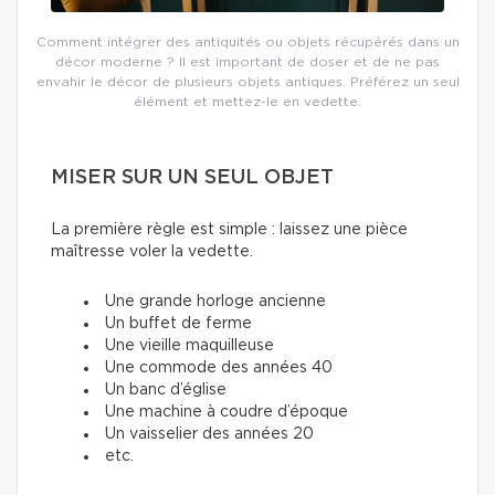
Comment intégrer des antiquités ou objets récupérés dans un
décor moderne ? Il est important de doser et de ne pas
envahir le décor de plusieurs objets antiques. Préférez un seul
élément et mettez-le en vedette.
MISER SUR UN SEUL OBJET
La première règle est simple : laissez une pièce
maîtresse voler la vedette.
Une grande horloge ancienne
Un buffet de ferme
Une vieille maquilleuse
Une commode des années 40
Un banc d’église
Une machine à coudre d’époque
Un vaisselier des années 20
etc.