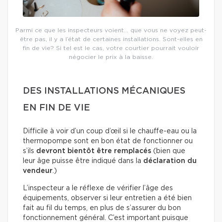
Parmi ce que les inspecteurs voient… que vous ne voyez peut-
être pas, il y a l’état de certaines installations. Sont-elles en
fin de vie? Si tel est le cas, votre courtier pourrait vouloir
négocier le prix à la baisse.
DES INSTALLATIONS MÉCANIQUES
EN FIN DE VIE
Difficile à voir d’un coup d’œil si le chauffe-eau ou la
thermopompe sont en bon état de fonctionner ou
s’ils
devront bientôt être remplacés
(bien que
leur âge puisse être indiqué dans la
déclaration du
vendeur
.)
L’inspecteur a le réflexe de vérifier l’âge des
équipements, observer si leur entretien a été bien
fait au fil du temps, en plus de s’assurer du bon
fonctionnement général. C’est important puisque