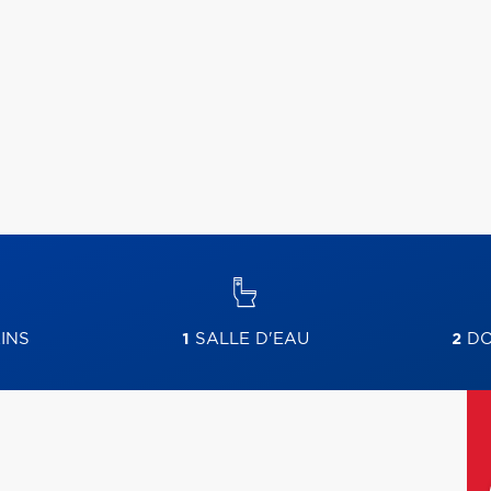
INS
1
SALLE D'EAU
2
DO